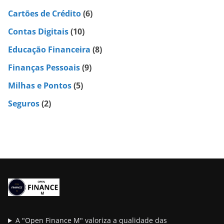
Cartões de Crédito
(6)
Contas Digitais
(10)
Educação Financeira
(8)
Finanças Pessoais
(9)
Milhas e Pontos
(5)
Seguros
(2)
A "Open Finance M" valoriza a qualidade das